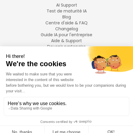
AI Support
Test de maturité IA
Blog
Centre d'aide & FAQ
Changelog
Guide IA pour l'entreprise
Aide & Support
Devenir partenaire
Mentions légales
LANGUES
Français
English
©
2026
Swiftask.
Tous droits réservés.