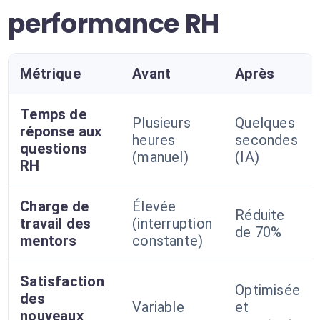
performance RH
Métrique
Avant
Après
Temps de
Plusieurs
Quelques
réponse aux
heures
secondes
questions
(manuel)
(IA)
RH
Charge de
Élevée
Réduite
travail des
(interruption
de 70%
mentors
constante)
Satisfaction
Optimisée
des
Variable
et
nouveaux