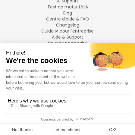
AI Support
Test de maturité IA
Blog
Centre d'aide & FAQ
Changelog
Guide IA pour l'entreprise
Aide & Support
Devenir partenaire
Mentions légales
LANGUES
Français
English
©
2026
Swiftask.
Tous droits réservés.