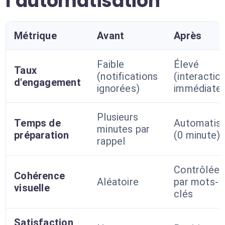
l'automatisation
Métrique
Avant
Après
Faible
Élevé
Taux
(notifications
(interactio
d'engagement
ignorées)
immédiate
Plusieurs
Temps de
Automatis
minutes par
préparation
(0 minute)
rappel
Contrôlée
Cohérence
Aléatoire
par mots-
visuelle
clés
Satisfaction