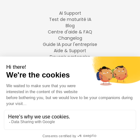
AI Support
Test de maturité IA
Blog
Centre d'aide & FAQ
Changelog
Guide IA pour l'entreprise
Aide & Support
Devenir partenaire
Mentions légales
LANGUES
Français
English
©
2026
Swiftask.
Tous droits réservés.