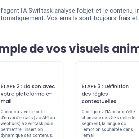
'agent IA Swiftask analyse l'objet et le contenu, i
automatiquement. Vos emails sont toujours frais et
mple de vos visuels ani
2
3
ÉTAPE 2 : Liaison avec
ÉTAPE 3 : Définition
votre plateforme e-
des règles
mail
contextuelles
Connectez votre outil
Configurez l'IA pour qu'elle
d'envoi d'emails (via API ou
choisisse des GIFs selon le
webhook) à Swiftask pour
segment, la langue ou
permettre l'insertion
l'émotion souhaitée dans
dynamique des contenus.
l'email.