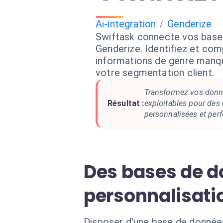
Ai-integration
Genderize
/
Swiftask connecte vos base
Genderize. Identifiez et com
informations de genre manqu
votre segmentation client.
Transformez vos donné
Résultat :
exploitables pour de
personnalisées et per
Des bases de d
personnalisati
Disposer d'une base de données