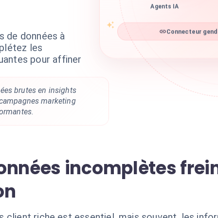
Agents IA
s de données à
Connecteur gende
plétez les
antes pour affiner
es brutes en insights
s campagnes marketing
formantes.
onnées incomplètes frein
on
 client riche est essentiel, mais souvent, les in