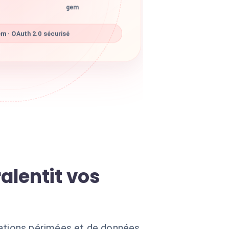
gem
m · OAuth 2.0 sécurisé
alentit vos
ations périmées et de données