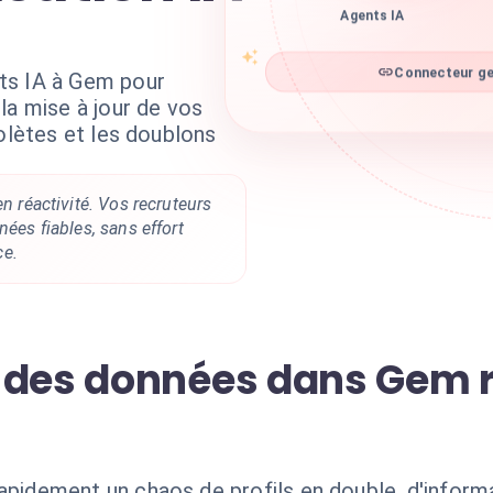
Agents IA
Connecteur ge
ts IA à Gem pour
la mise à jour de vos
solètes et les doublons
en réactivité. Vos recruteurs
nées fiables, sans effort
e.
 des données dans Gem r
dement un chaos de profils en double, d'inform