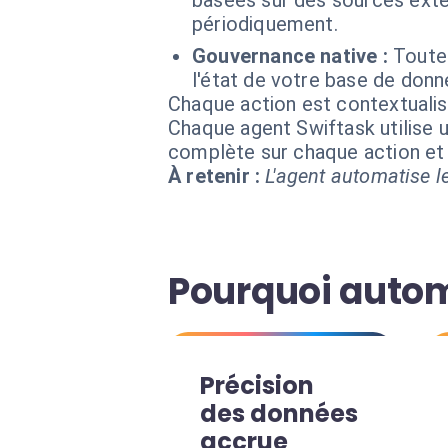
basées sur des sources exte
périodiquement.
Gouvernance native :
Toute
l'état de votre base de donn
Chaque action est contextual
Chaque agent Swiftask utilise u
complète sur chaque action e
À retenir :
L'agent automatise le
Pourquoi autom
Précision
des données
accrue