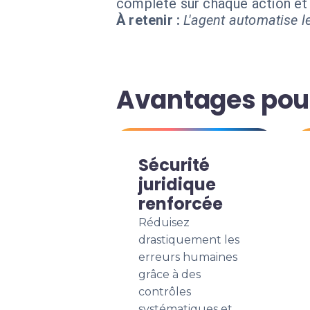
complète sur chaque action e
À retenir :
L'agent automatise le
Avantages pour
Sécurité
juridique
renforcée
Réduisez
drastiquement les
erreurs humaines
grâce à des
contrôles
systématiques et