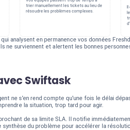
Vos équipes passent trop de temps à
trier manuellement les tickets au lieu de
I
résoudre les problèmes complexes.
l
t
d
 qui analysent en permanence vos données Freshdesk
s ne surviennent et alertent les bonnes personne
avec Swiftask
gent ne s'en rend compte qu'une fois le délai dépa
endre la situation, trop tard pour agir.
prochant de sa limite SLA. Il notifie immédiatemen
synthèse du problème pour accélérer la résolutio