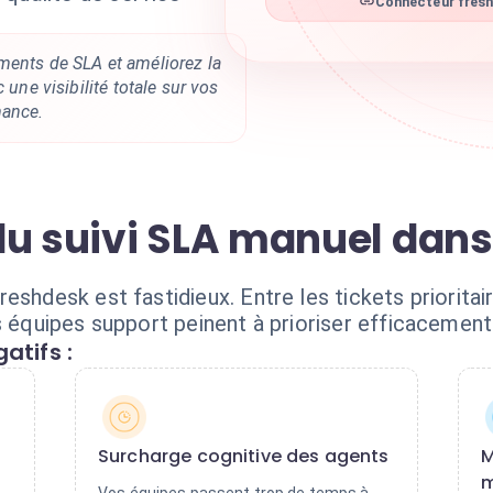
Connecteur fresh
ments de SLA et améliorez la
c une visibilité totale sur vos
mance.
du suivi SLA manuel dan
eshdesk est fastidieux. Entre les tickets prioritai
os équipes support peinent à prioriser efficacemen
atifs :
Surcharge cognitive des agents
M
m