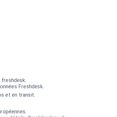
 freshdesk.
données Freshdesk.
s et en transit.
uropéennes.