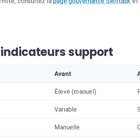
ormité, consultez la
page gouvernance Swiftask
et
 indicateurs support
Avant
Élevé (manuel)
Variable
Manuelle
O