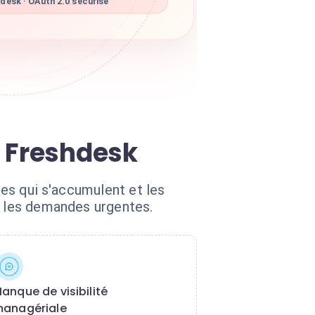
desk · OAuth 2.0 sécurisé
s Freshdesk
res qui s'accumulent et les
t les demandes urgentes.
anque de visibilité
anagériale