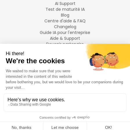
AI Support
Test de maturité IA
Blog
Centre d'aide & FAQ
Changelog
Guide IA pour l'entreprise
Aide & Support
Devenir partenaire
Mentions légales
LANGUES
Français
English
©
2026
Swiftask.
Tous droits réservés.