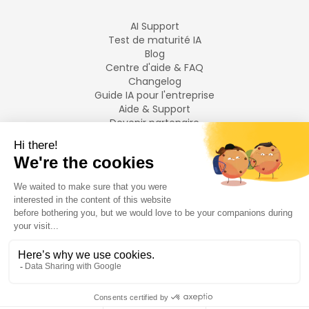
AI Support
Test de maturité IA
Blog
Centre d'aide & FAQ
Changelog
Guide IA pour l'entreprise
Aide & Support
Devenir partenaire
Mentions légales
LANGUES
Français
English
©
2026
Swiftask.
Tous droits réservés.