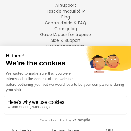
AI Support
Test de maturité IA
Blog
Centre d'aide & FAQ
Changelog
Guide IA pour l'entreprise
Aide & Support
Devenir partenaire
Mentions légales
LANGUES
Français
English
©
2026
Swiftask.
Tous droits réservés.