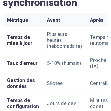
synchronisation
Métrique
Avant
Après
Plusieurs
Temps de
Temps ré
heures
mise à jour
(automat
(hebdomadaire)
Proche d
Taux d'erreur
5-10% (humain)
(IA)
Gestion des
Silotée
Centralis
données
Temps de
Minutes 
Jours de dev
configuration
code)