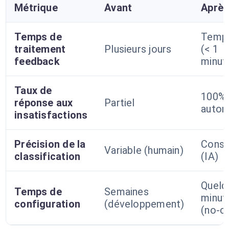
Métrique
Avant
Aprè
Temps de
Temps
traitement
Plusieurs jours
(< 1
feedback
minut
Taux de
100%
réponse aux
Partiel
autom
insatisfactions
Précision de la
Const
Variable (humain)
classification
(IA)
Quelq
Temps de
Semaines
minut
configuration
(développement)
(no-c