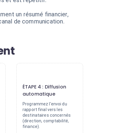
 et est répétitif.
ement un résumé financier,
e canal de communication.
ent
4
ÉTAPE 4 : Diffusion
automatique
Programmez l'envoi du
rapport final vers les
destinataires concernés
(direction, comptabilité,
finance).