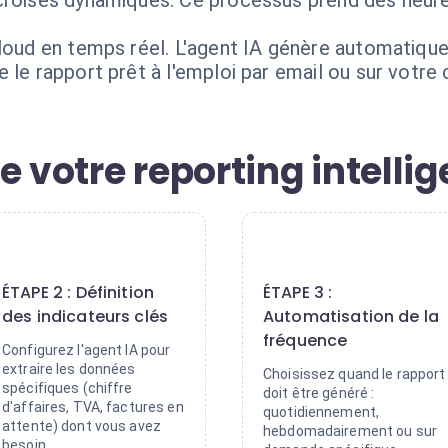
croisés dynamiques. Ce processus prend des heures
Cloud en temps réel. L'agent IA génère automatiqu
 le rapport prêt à l'emploi par email ou sur votr
e votre reporting intellig
2
3
ÉTAPE 2 : Définition
ÉTAPE 3 :
des indicateurs clés
Automatisation de la
fréquence
Configurez l'agent IA pour
extraire les données
Choisissez quand le rapport
spécifiques (chiffre
doit être généré :
d'affaires, TVA, factures en
quotidiennement,
attente) dont vous avez
hebdomadairement ou sur
besoin.