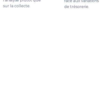
l'analyse plutôt que
face aux variations
sur la collecte.
de trésorerie.