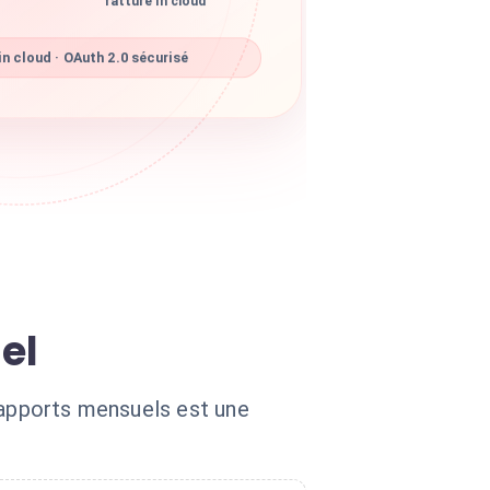
fatture in cloud
n cloud · OAuth 2.0 sécurisé
el
 rapports mensuels est une