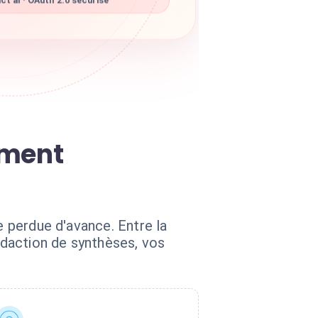
t ai · OAuth 2.0 sécurisé
ement
e perdue d'avance. Entre la
rédaction de synthèses, vos