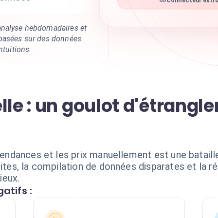
Connecteur extruc
.
analyse hebdomadaires et
 basées sur des données
ntuitions.
lle : un goulot d'étrangl
 tendances et les prix manuellement est une bataill
sites, la compilation de données disparates et la 
ieux.
atifs :