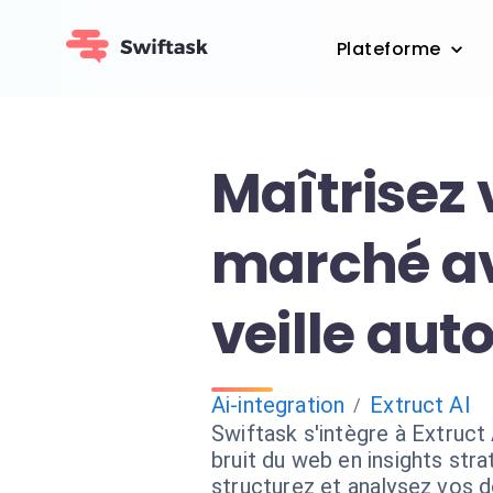
Plateforme
Maîtrisez 
marché av
veille au
Ai-integration
Extruct AI
/
Swiftask s'intègre à Extruct
bruit du web en insights stra
structurez et analysez vos 