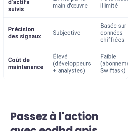
d'actifs
main d'œuvre
illimité
suivis
Basée sur 
Précision
Subjective
données
des signaux
chiffrées
Élevé
Faible
Coût de
(développeurs
(abonneme
maintenance
+ analystes)
Swiftask)
Passez à l'action
avec eodhd apis