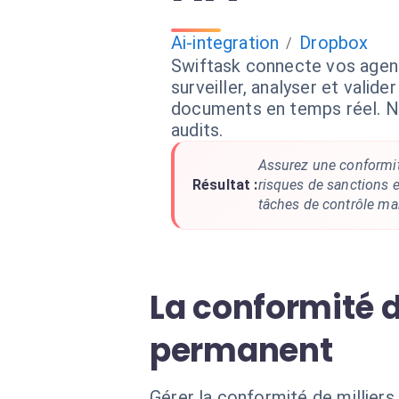
Ai-integration
Dropbox
/
Swiftask connecte vos agen
surveiller, analyser et valid
documents en temps réel. Ne
audits.
Assurez une conformit
Résultat :
risques de sanctions e
tâches de contrôle ma
La conformité 
permanent
Gérer la conformité de millier