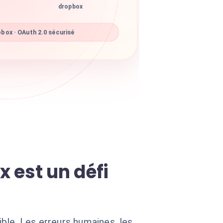
dropbox
box · OAuth 2.0 sécurisé
 est un défi
ble. Les erreurs humaines, les