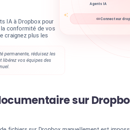
Agents IA
Connecteur drop
ts IA à Dropbox pour
er la conformité de vos
 craignez plus les
é permanente, réduisez les
t libérez vos équipes des
nuel.
documentaire sur Dropbox
s de fichiers sur Dropbox manuellement est impossi