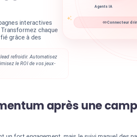
Agents IA
agnes interactives
Connecteur drim
. Transformez chaque
ifié grâce à des
lead refroidir. Automatisez
imisez le ROI de vos jeux-
omentum après une cam
 un fort engagement, mais le suivi manuel des pa