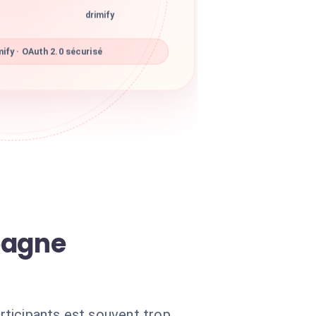
drimify
ify · OAuth 2.0 sécurisé
pagne
rticipants est souvent trop