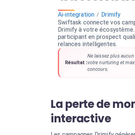
Ai-integration
Drimify
/
Swiftask connecte vos camp
Drimify à votre écosystème
participant en prospect qual
relances intelligentes.
Ne laissez plus aucun 
Résultat :
votre nurturing et max
concours.
La perte de m
interactive
Les campagnes Drimify génèrent