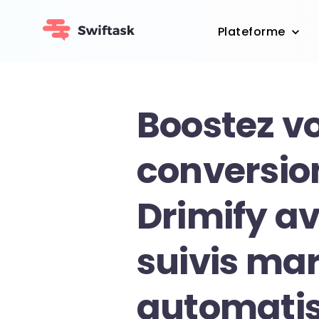
Plateforme
Boostez v
conversio
Drimify a
suivis ma
automati