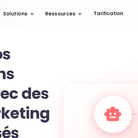
Tarification
Solutions
Ressources
os
ns
vec des
rketing
sés