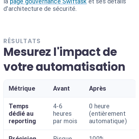
la
page gouvernance Swiftask
et ses détails
d'architecture de sécurité.
RÉSULTATS
Mesurez l'impact de
votre automatisation
Métrique
Avant
Après
Temps
4-6
0 heure
dédié au
heures
(entièrement
reporting
par mois
automatique)
Précision
Risque
100%