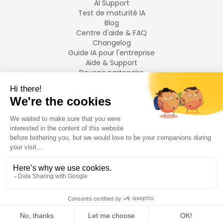
AI Support
Test de maturité IA
Blog
Centre d'aide & FAQ
Changelog
Guide IA pour l'entreprise
Aide & Support
Devenir partenaire
Mentions légales
LANGUES
Français
English
©
2026
Swiftask.
Tous droits réservés.