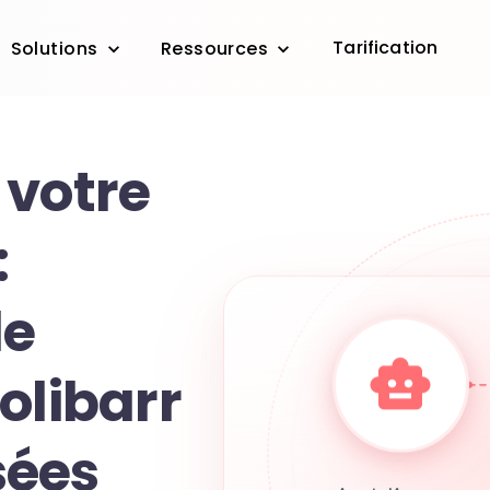
Tarification
Solutions
Ressources
 votre
:
de
olibarr
sées