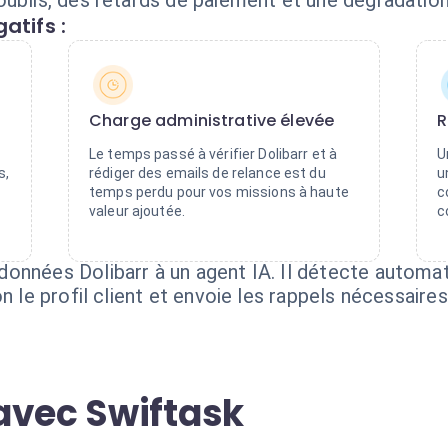
ublis, des retards de paiement et une dégradation
atifs :
Charge administrative élevée
R
Le temps passé à vérifier Dolibarr et à
U
s,
rédiger des emails de relance est du
u
temps perdu pour vos missions à haute
c
valeur ajoutée.
c
onnées Dolibarr à un agent IA. Il détecte automa
on le profil client et envoie les rappels nécessair
avec Swiftask