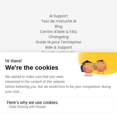
AI Support
Test de maturité IA
Blog
Centre d'aide & FAQ
Changelog
Guide IA pour l'entreprise
Aide & Support
Devenir partenaire
Mentions légales
LANGUES
Français
English
©
2026
Swiftask.
Tous droits réservés.