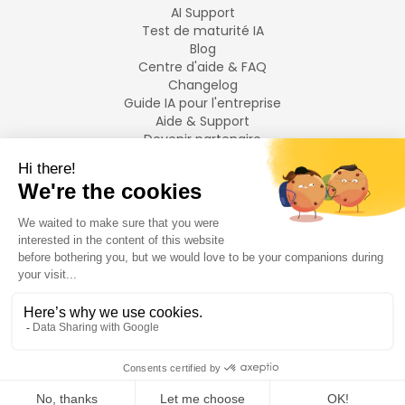
AI Support
Test de maturité IA
Blog
Centre d'aide & FAQ
Changelog
Guide IA pour l'entreprise
Aide & Support
Devenir partenaire
Mentions légales
LANGUES
Français
English
©
2026
Swiftask.
Tous droits réservés.