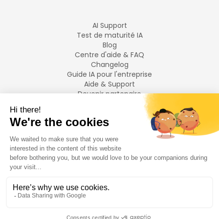
AI Support
Test de maturité IA
Blog
Centre d'aide & FAQ
Changelog
Guide IA pour l'entreprise
Aide & Support
Devenir partenaire
Mentions légales
LANGUES
Français
English
©
2026
Swiftask.
Tous droits réservés.