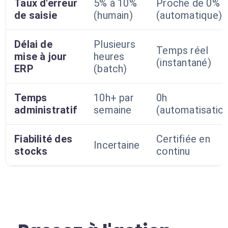
Taux d'erreur
5% à 10%
Proche de 0%
de saisie
(humain)
(automatique)
Délai de
Plusieurs
Temps réel
mise à jour
heures
(instantané)
ERP
(batch)
Temps
10h+ par
0h
administratif
semaine
(automatisatio
Fiabilité des
Certifiée en
Incertaine
stocks
continu