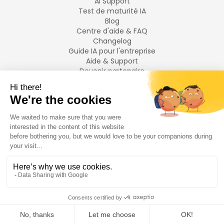
AI Support
Test de maturité IA
Blog
Centre d'aide & FAQ
Changelog
Guide IA pour l'entreprise
Aide & Support
Devenir partenaire
Mentions légales
LANGUES
Français
English
©
2026
Swiftask.
Tous droits réservés.