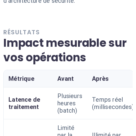
d'architecture de sécurité.
RÉSULTATS
Impact mesurable sur
vos opérations
Métrique
Avant
Après
Plusieurs
Latence de
Temps réel
heures
traitement
(millisecondes)
(batch)
Limité
par la
Illimité par