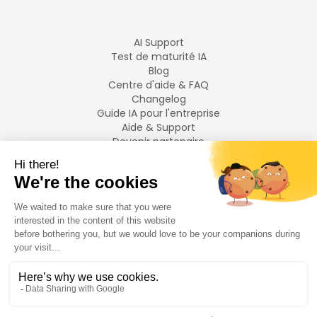
AI Support
Test de maturité IA
Blog
Centre d'aide & FAQ
Changelog
Guide IA pour l'entreprise
Aide & Support
Devenir partenaire
Mentions légales
LANGUES
Français
English
©
2026
Swiftask.
Tous droits réservés.