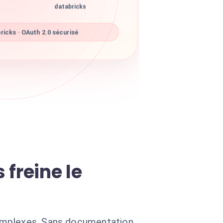
databricks
icks · OAuth 2.0 sécurisé
freine le
complexes. Sans documentation