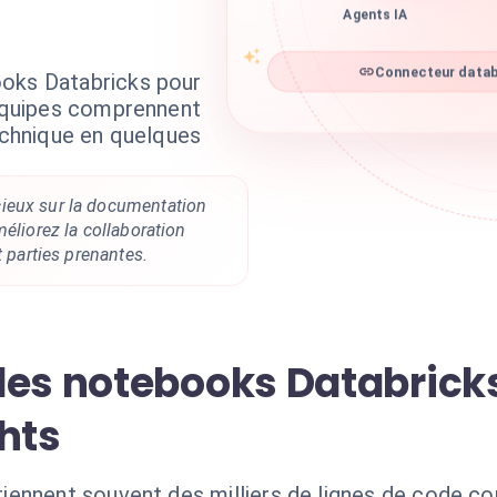
Agents IA
ooks Databricks pour
Connecteur databr
 équipes comprennent
technique en quelques
ieux sur la documentation
méliorez la collaboration
t parties prenantes.
es notebooks Databricks 
hts
iennent souvent des milliers de lignes de code 