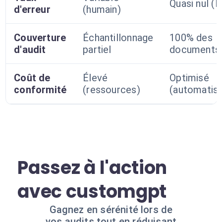
Quasi nul (I
d'erreur
(humain)
Couverture
Échantillonnage
100% des
d'audit
partiel
documents
Coût de
Élevé
Optimisé
conformité
(ressources)
(automatisa
Passez à l'action
avec customgpt
Gagnez en sérénité lors de
vos audits tout en réduisant