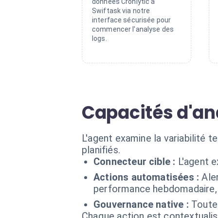
données Cronlytic à
Swiftask via notre
interface sécurisée pour
commencer l'analyse des
logs.
Capacités d'an
L'agent examine la variabilité 
planifiés.
Connecteur cible :
L'agent e
Actions automatisées :
Ale
performance hebdomadaire, a
Gouvernance native :
Toutes
Chaque action est contextual