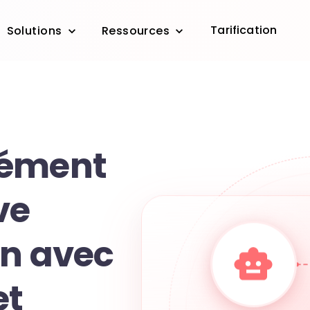
Tarification
Solutions
Ressources
nément
ve
on avec
et