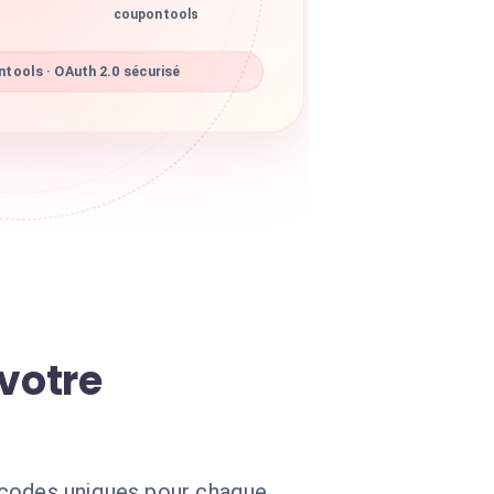
coupontools
tools · OAuth 2.0 sécurisé
votre
 codes uniques pour chaque