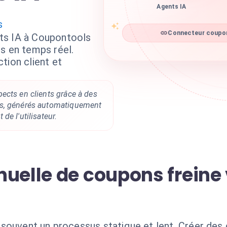
Agents IA
s
Connecteur coupon
ts IA à Coupontools
s en temps réel.
tion client et
ects en clients grâce à des
s, générés automatiquement
de l'utilisateur.
uelle de coupons freine 
souvent un processus statique et lent. Créer des