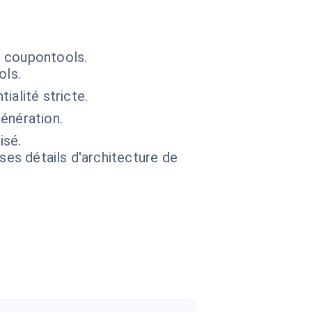
s coupontools.
ols.
ialité stricte.
énération.
isé.
 ses détails d'architecture de