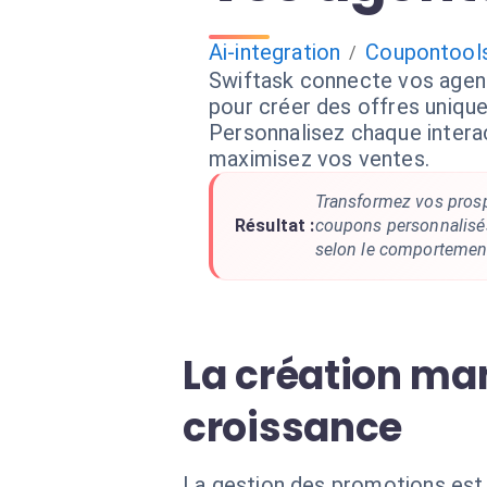
Ai-integration
Coupontool
/
Swiftask connecte vos agen
pour créer des offres unique
Personnalisez chaque interac
maximisez vos ventes.
Transformez vos prosp
Résultat :
coupons personnalisé
selon le comportement 
La création man
croissance
La gestion des promotions est 