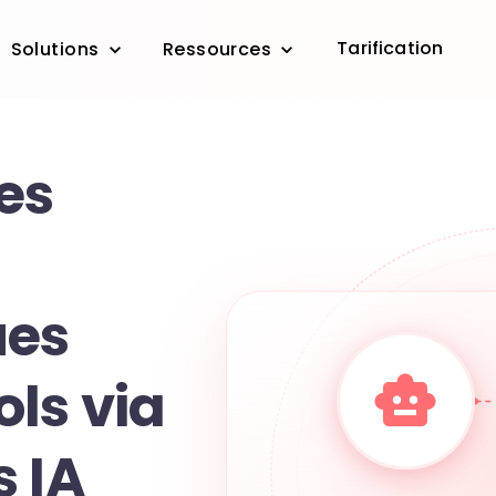
Tarification
Solutions
Ressources
es
es
ls via
s IA