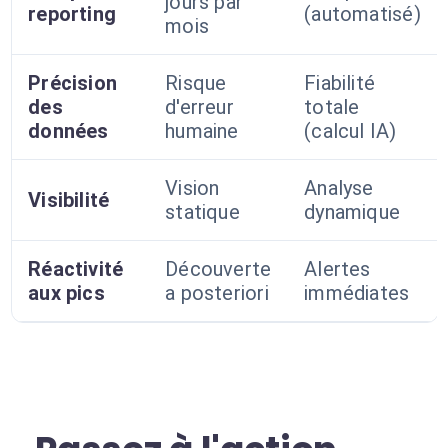
jours par
reporting
(automatisé)
mois
Précision
Risque
Fiabilité
des
d'erreur
totale
données
humaine
(calcul IA)
Vision
Analyse
Visibilité
statique
dynamique
Réactivité
Découverte
Alertes
aux pics
a posteriori
immédiates