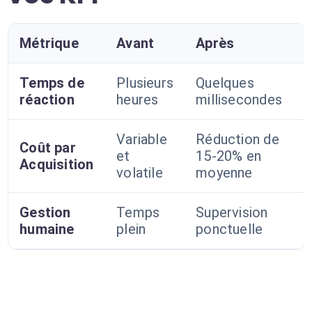
Métrique
Avant
Après
Temps de
Plusieurs
Quelques
réaction
heures
millisecondes
Variable
Réduction de
Coût par
et
15-20% en
Acquisition
volatile
moyenne
Gestion
Temps
Supervision
humaine
plein
ponctuelle