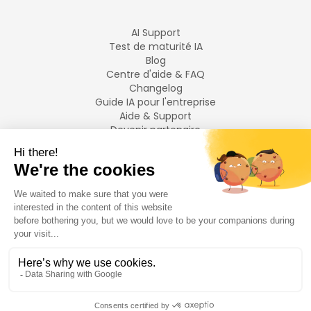
AI Support
Test de maturité IA
Blog
Centre d'aide & FAQ
Changelog
Guide IA pour l'entreprise
Aide & Support
Devenir partenaire
Mentions légales
LANGUES
Français
English
©
2026
Swiftask.
Tous droits réservés.