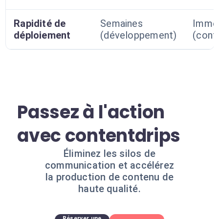
Rapidité de
Semaines
Imméd
déploiement
(développement)
(confi
Passez à l'action
avec contentdrips
Éliminez les silos de
communication et accélérez
la production de contenu de
haute qualité.
Réserver une