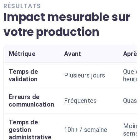
RÉSULTATS
Impact mesurable sur
votre production
Métrique
Avant
Aprè
Temps de
Quelq
Plusieurs jours
validation
heure
Erreurs de
Fréquentes
Quasi 
communication
Temps de
Moins
gestion
10h+ / semaine
semai
administrative