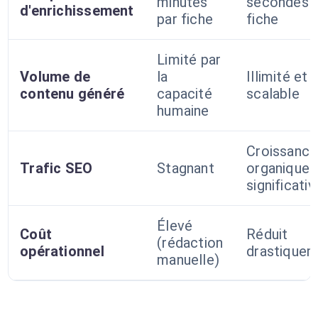
minutes
secondes 
d'enrichissement
par fiche
fiche
Limité par
Volume de
la
Illimité et
contenu généré
capacité
scalable
humaine
Croissance
Trafic SEO
Stagnant
organique
significativ
Élevé
Coût
Réduit
(rédaction
opérationnel
drastique
manuelle)