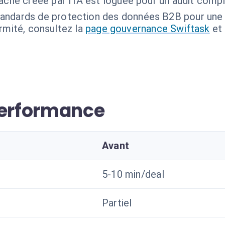
che créée par l'IA est loguée pour un audit compl
andards de protection des données B2B pour une tr
ormité, consultez la
page gouvernance Swiftask
et
performance
Avant
5-10 min/deal
Partiel