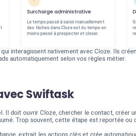
Surcharge administrative
D
é
Le temps passé à saisir manuellement
S
nt
des tâches dans Cloze est du temps en
r
moins passé à prospecter et closer.
r
qui interagissent nativement avec Cloze. Ils crée
leads automatiquement selon vos règles métier.
avec Swiftask
Il doit ouvrir Cloze, chercher le contact, créer un
sumé. Trop souvent, cette étape est reportée ou o
change, extrait les actions clés et crée automatiq