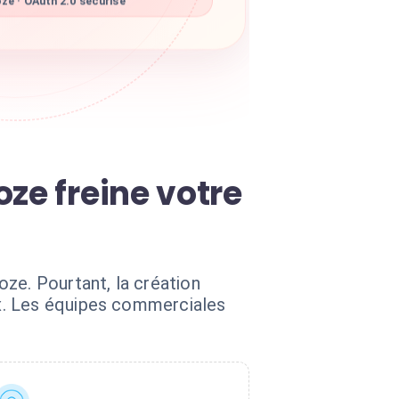
ze · OAuth 2.0 sécurisé
ze freine votre
ze. Pourtant, la création
x. Les équipes commerciales