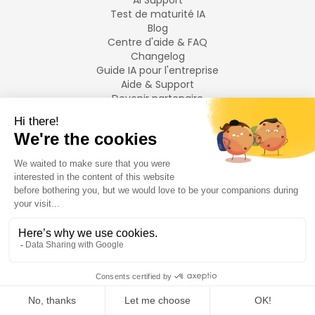
AI Support
Test de maturité IA
Blog
Centre d'aide & FAQ
Changelog
Guide IA pour l'entreprise
Aide & Support
Devenir partenaire
Mentions légales
LANGUES
Français
English
©
2026
Swiftask.
Tous droits réservés.