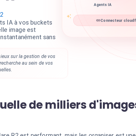
Agents IA
R2
Connecteur cloudfl
ts IA à vos buckets
lle image est
 instantanément sans
eux sur la gestion de vos
 recherche au sein de vos
elles.
elle de milliers d'images
are R2 est performant, mais les organiser est une 