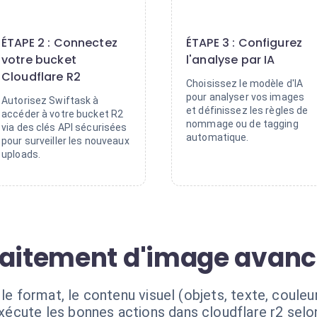
2
3
ÉTAPE 2 : Connectez
ÉTAPE 3 : Configurez
votre bucket
l'analyse par IA
Cloudflare R2
Choisissez le modèle d'IA
pour analyser vos images
Autorisez Swiftask à
et définissez les règles de
accéder à votre bucket R2
nommage ou de tagging
via des clés API sécurisées
automatique.
pour surveiller les nouveaux
uploads.
raitement d'image avan
le format, le contenu visuel (objets, texte, couleu
xécute les bonnes actions dans cloudflare r2 selo