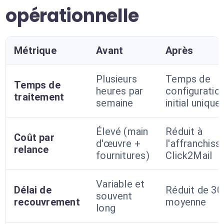
opérationnelle
Métrique
Avant
Après
Plusieurs
Temps de
Temps de
heures par
configuratio
traitement
semaine
initial uniqu
Élevé (main
Réduit à
Coût par
d'œuvre +
l'affranchis
relance
fournitures)
Click2Mail
Variable et
Délai de
Réduit de 30
souvent
recouvrement
moyenne
long