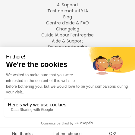
AI Support
Test de maturité IA
Blog
Centre d'aide & FAQ
Changelog
Guide IA pour l'entreprise
Aide & Support
Devenir partenaire
Mentions légales
LANGUES
Français
English
©
2026
Swiftask.
Tous droits réservés.