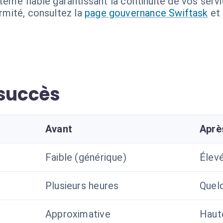
tème fiable garantissant la continuité de vos servi
ormité, consultez la
page gouvernance Swiftask
et
 succès
Avant
Aprè
Faible (générique)
Élevé
Plusieurs heures
Quel
Approximative
Haut