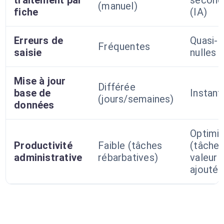
traitement par
second
(manuel)
fiche
(IA)
Erreurs de
Quasi-
Fréquentes
saisie
nulles
Mise à jour
Différée
base de
Instant
(jours/semaines)
données
Optimi
Productivité
Faible (tâches
(tâches
administrative
rébarbatives)
valeur
ajoutée