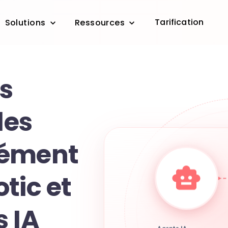
Tarification
Solutions
Ressources
s
es
nément
tic et
s IA