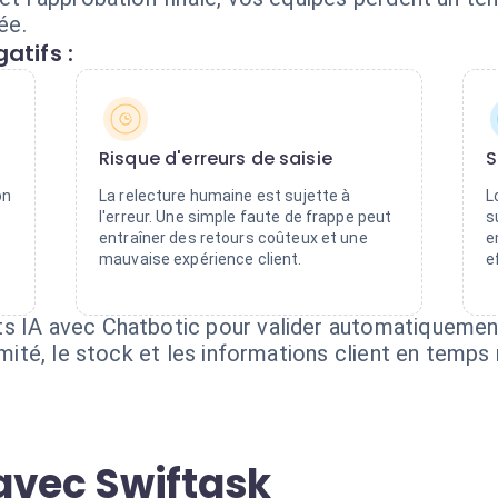
ée.
atifs :
Risque d'erreurs de saisie
S
on
La relecture humaine est sujette à
L
l'erreur. Une simple faute de frappe peut
s
entraîner des retours coûteux et une
e
mauvaise expérience client.
e
nts IA avec Chatbotic pour valider automatiquem
rmité, le stock et les informations client en temps 
avec Swiftask