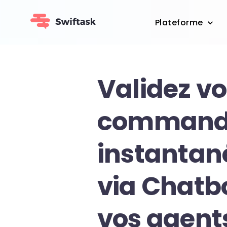
Plateforme
Validez vo
command
instanta
via Chatbo
vos agent