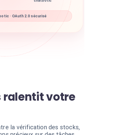
chatbotic
otic · OAuth 2.0 sécurisé
ralentit votre
e la vérification des stocks,
emps précieux sur des tâches