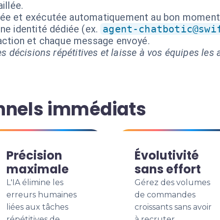
illée.
isée et exécutée automatiquement au bon moment
ne identité dédiée (ex.
agent-chatbotic@swi
 action et chaque message envoyé.
s décisions répétitives et laisse à vos équipes les a
nnels immédiats
Précision
Évolutivité
maximale
sans effort
L'IA élimine les
Gérez des volumes
erreurs humaines
de commandes
liées aux tâches
croissants sans avoir
répétitives de
à recruter