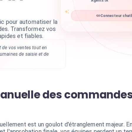
Agents IA
Connecteur chatb
ic pour automatiser la
des. Transformez vos
pides et fiables.
t de vos ventes tout en
humaines de saisie et de
manuelle des commandes 
lement est un goulot d'étranglement majeur. Entr
et l'approbation finale, vos équipes perdent un t