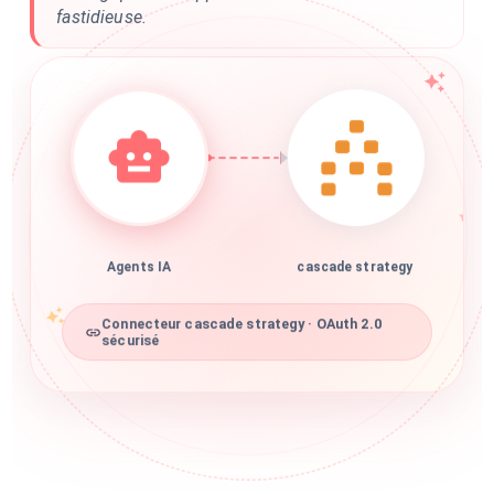
fastidieuse.
Agents IA
cascade strategy
Connecteur cascade strategy · OAuth 2.0
sécurisé