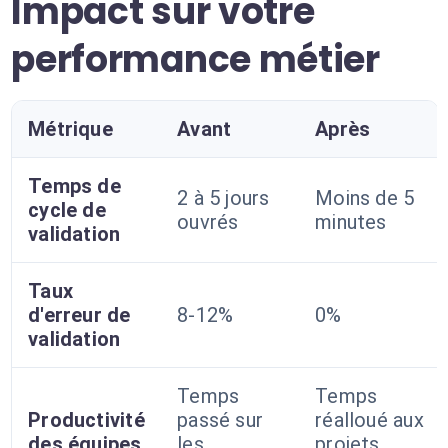
Impact sur votre
performance métier
Métrique
Avant
Après
Temps de
2 à 5 jours
Moins de 5
cycle de
ouvrés
minutes
validation
Taux
d'erreur de
8-12%
0%
validation
Temps
Temps
Productivité
passé sur
réalloué aux
des équipes
les
projets