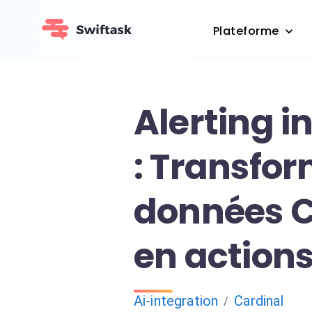
Plateforme
Alerting in
: Transfo
données C
en action
Ai-integration
Cardinal
/