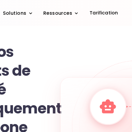
Tarification
Solutions
Ressources
os
s de
é
quement
bone