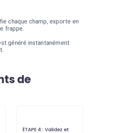
ifie chaque champ, exporte en
de frappe.
est généré instantanément
t.
nts de
4
ÉTAPE 4 : Validez et