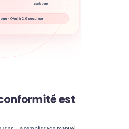
carbone
one · OAuth 2.0 sécurisé
conformité est
euses. Le remplissage manuel