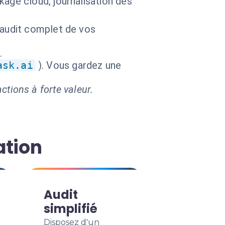
age cloud, journalisation des
 audit complet de vos
.
ask.ai
). Vous gardez une
ctions à forte valeur.
ation
Audit
simplifié
Disposez d'un