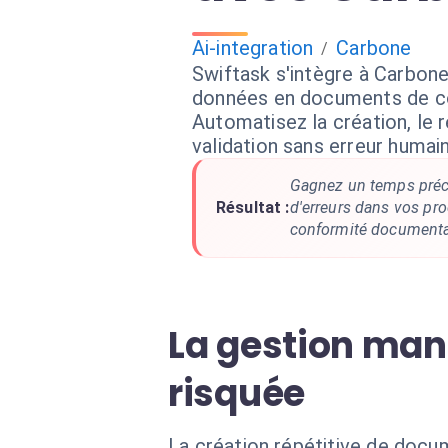
Ai-integration
Carbone
/
Swiftask s'intègre à Carbon
données en documents de co
Automatisez la création, le 
validation sans erreur humai
Gagnez un temps préci
Résultat :
d'erreurs dans vos pr
conformité documenta
La gestion man
risquée
La création répétitive de doc