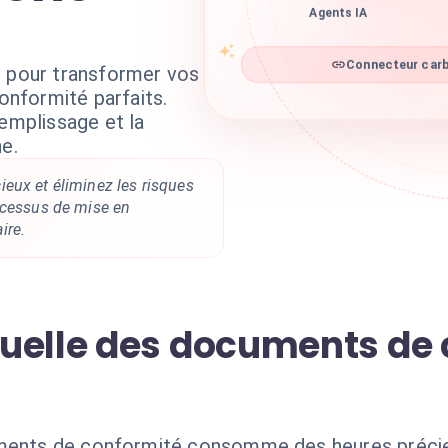
Agents IA
e pour transformer vos
Connecteur carb
nformité parfaits.
remplissage et la
ne.
eux et éliminez les risques
ocessus de mise en
ire.
uelle des documents de 
uments de conformité consomme des heures préci