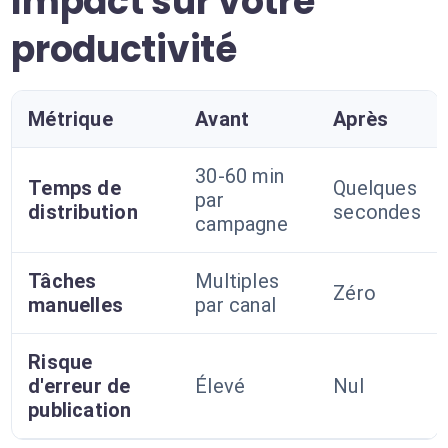
Impact sur votre
productivité
Métrique
Avant
Après
30-60 min
Temps de
Quelques
par
distribution
secondes
campagne
Tâches
Multiples
Zéro
manuelles
par canal
Risque
d'erreur de
Élevé
Nul
publication