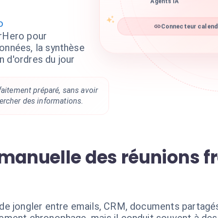
Agents IA
o
Connecteur calenda
arHero pour
données, la synthèse
 d'ordres du jour
faitement préparé, sans avoir
ercher des informations.
 manuelle des réunions 
e jongler entre emails, CRM, documents partagés 