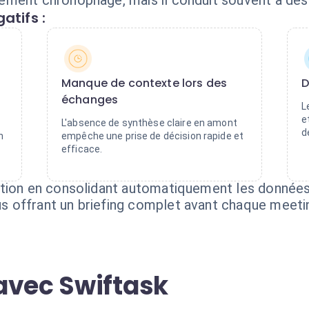
ment chronophage, mais il conduit souvent à des o
atifs :
Manque de contexte lors des
D
échanges
L
e
L'absence de synthèse claire en amont
d
n
empêche une prise de décision rapide et
efficace.
tion en consolidant automatiquement les données 
 offrant un briefing complet avant chaque meeti
avec Swiftask