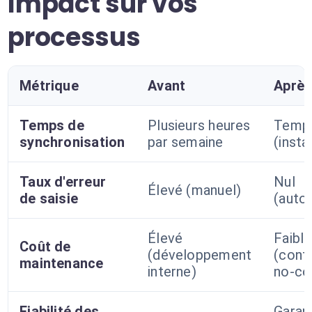
Impact sur vos
processus
Métrique
Avant
Aprè
Temps de
Plusieurs heures
Temps
synchronisation
par semaine
(insta
Taux d'erreur
Nul
Élevé (manuel)
de saisie
(auto
Élevé
Faible
Coût de
(développement
(confi
maintenance
interne)
no-co
Fiabilité des
Garan